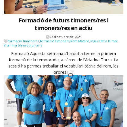
Formació de futurs timoners/res i
timoners/res en actiu
23 d'octubre de 2025
formació timoneres
,
formació timoners
,
Rem Mataró
,
seguretat a la mar
,
Vitamina blava
,
voluntaris
Formació Aquesta setmana s’ha dut a terme la primera
formació de la temporada, a càrrec de l’Ariadna Torra. La
sessió ha permès treballar el vocabulari tècnic del rem, les
ordres […]