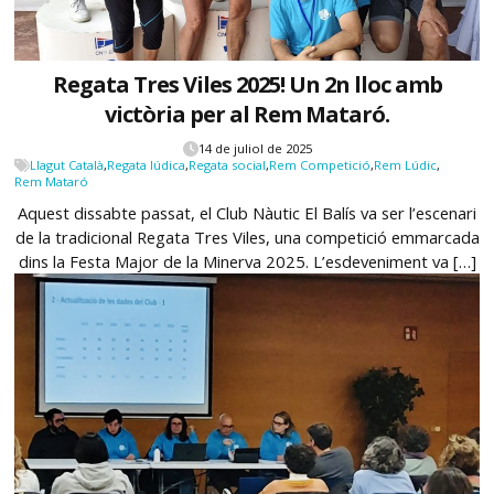
Regata Tres Viles 2025! Un 2n lloc amb
victòria per al Rem Mataró.
14 de juliol de 2025
Llagut Català
,
Regata lúdica
,
Regata social
,
Rem Competició
,
Rem Lúdic
,
Rem Mataró
Aquest dissabte passat, el Club Nàutic El Balís va ser l’escenari
de la tradicional Regata Tres Viles, una competició emmarcada
dins la Festa Major de la Minerva 2025. L’esdeveniment va […]