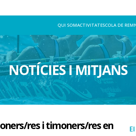
QUI SOM
ACTIVITAT
ESCOLA DE REM
NOTÍCIES I MITJANS
oners/res i timoners/res en
El