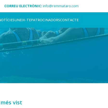
CORREU ELECTRÒNIC:
info@remmataro.com
NOTÍCIES
UNEIX-TE
PATROCINADORS
CONTACTE
 més vist