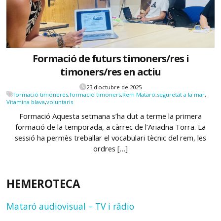
Formació de futurs timoners/res i
timoners/res en actiu
23 d'octubre de 2025
formació timoneres
,
formació timoners
,
Rem Mataró
,
seguretat a la mar
,
Vitamina blava
,
voluntaris
Formació Aquesta setmana s’ha dut a terme la primera
formació de la temporada, a càrrec de l’Ariadna Torra. La
sessió ha permès treballar el vocabulari tècnic del rem, les
ordres […]
HEMEROTECA
Mataró audiovisual – TV i râdio