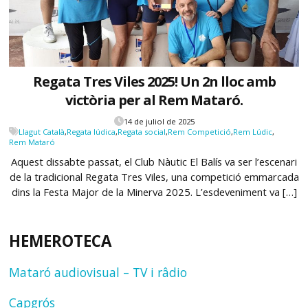
Regata Tres Viles 2025! Un 2n lloc amb
victòria per al Rem Mataró.
14 de juliol de 2025
Llagut Català
,
Regata lúdica
,
Regata social
,
Rem Competició
,
Rem Lúdic
,
Rem Mataró
Aquest dissabte passat, el Club Nàutic El Balís va ser l’escenari
de la tradicional Regata Tres Viles, una competició emmarcada
dins la Festa Major de la Minerva 2025. L’esdeveniment va […]
HEMEROTECA
Mataró audiovisual – TV i râdio
Capgrós