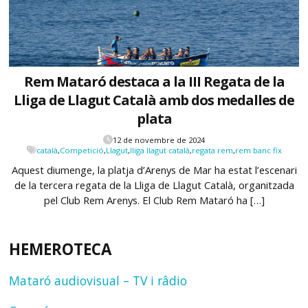
Rem Mataró destaca a la III Regata de la
Lliga de Llagut Català amb dos medalles de
plata
12 de novembre de 2024
català
,
Competició
,
Llagut
,
lliga llagut català
,
regata rem
,
rem banc fix
Aquest diumenge, la platja d’Arenys de Mar ha estat l’escenari
de la tercera regata de la Lliga de Llagut Català, organitzada
pel Club Rem Arenys. El Club Rem Mataró ha […]
HEMEROTECA
Mataró audiovisual – TV i râdio