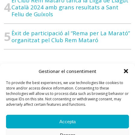
El Club Rem Mataró tanca la Lliga de Llagut
Català 2024 amb grans resultats a Sant
Feliu de Guíxols
Èxit de participació al “Rema per La Marató”
organitzat pel Club Rem Mataró
Gestionar el consentiment
To provide the best experiences, we use technologies like cookies to
store and/or access device information. Consenting to these
technologies will allow us to process data such as browsing behavior or
unique IDs on this site. Not consenting or withdrawing consent, may
adversely affect certain features and functions.
Accepta
Contacte
Previsió del temps