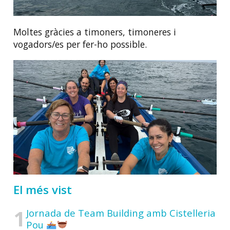
Moltes gràcies a timoners, timoneres i
vogadors/es per fer-ho possible.
El més vist
Jornada de Team Building amb Cistelleria
Pou