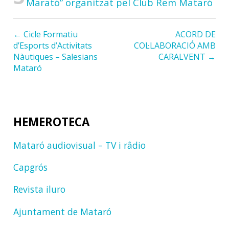
Marató” organitzat pel Club Rem Mataró
← Cicle Formatiu
ACORD DE
d’Esports d’Activitats
COL·LABORACIÓ AMB
Nàutiques – Salesians
CARALVENT →
Mataró
HEMEROTECA
Mataró audiovisual – TV i râdio
Capgrós
Revista iluro
Ajuntament de Mataró