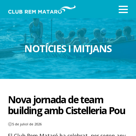
NOTÍCIES I MITJANS
Nova jornada de team
building amb Cistelleria Pou
5 de juliol de 2026
El Club Rem Mataró ha celebrat, per segon any