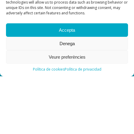
technologies will allow us to process data such as browsing behavior or
unique IDs on this site. Not consenting or withdrawing consent, may
adversely affect certain features and functions.
Accepta
Denega
Veure preferències
Política de cookies
Política de privacidad
Contacte
Previsió del temps
CLUB REM MATARÓ 2024
Política de privacidad
Política de cookies (UE)