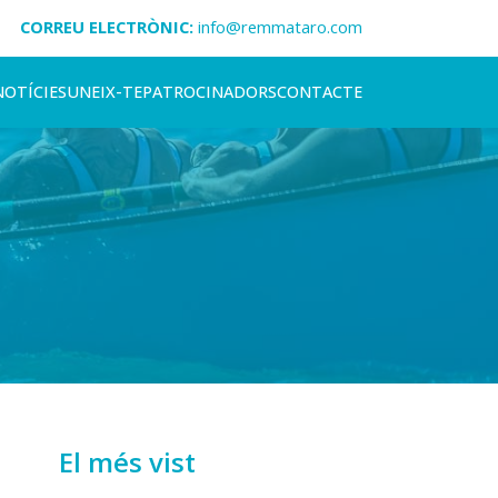
CORREU ELECTRÒNIC:
info@remmataro.com
NOTÍCIES
UNEIX-TE
PATROCINADORS
CONTACTE
El més vist