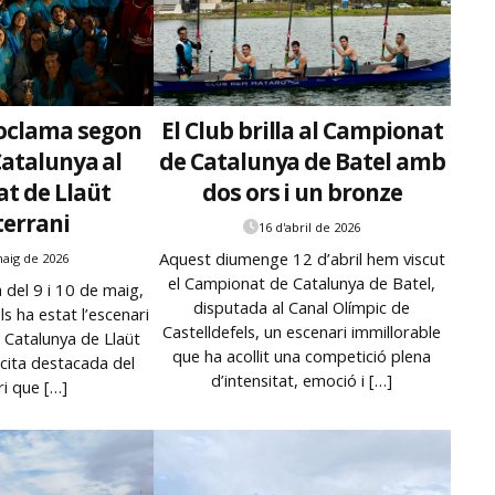
roclama segon
El Club brilla al Campionat
Catalunya al
de Catalunya de Batel amb
t de Llaüt
dos ors i un bronze
errani
16 d'abril de 2026
Aquest diumenge 12 d’abril hem viscut
maig de 2026
el Campionat de Catalunya de Batel,
 del 9 i 10 de maig,
disputada al Canal Olímpic de
ls ha estat l’escenari
Castelldefels, un escenari immillorable
 Catalunya de Llaüt
que ha acollit una competició plena
 cita destacada del
d’intensitat, emoció i […]
ri que […]