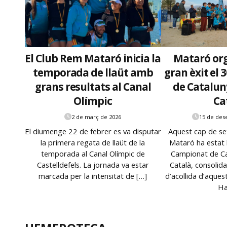
El Club Rem Mataró inicia la
Mataró or
temporada de llaüt amb
gran èxit el
grans resultats al Canal
de Catalun
Olímpic
Ca
2 de març de 2026
15 de des
El diumenge 22 de febrer es va disputar
Aquest cap de se
la primera regata de llaüt de la
Mataró ha estat 
temporada al Canal Olímpic de
Campionat de Ca
Castelldefels. La jornada va estar
Català, consolid
marcada per la intensitat de […]
d’acollida d’aques
Ha