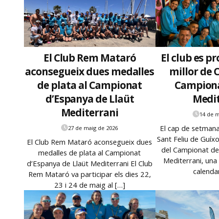
El Club Rem Mataró
El club es p
aconsegueix dues medalles
millor de 
de plata al Campionat
Campiona
d’Espanya de Llaüt
Medit
Mediterrani
14 de 
El cap de setmana
27 de maig de 2026
Sant Feliu de Guíxo
El Club Rem Mataró aconsegueix dues
del Campionat de
medalles de plata al Campionat
Mediterrani, una
d’Espanya de Llaüt Mediterrani El Club
calenda
Rem Mataró va participar els dies 22,
23 i 24 de maig al […]