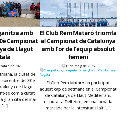
ganitza amb
El Club Rem Mataró triomfa
 30è Campionat
al Campionat de Catalunya
ya de Llagut
amb l’or de l’equip absolut
talà
femení
embre de 2025
12 de maig de 2025
Competició
,
competició rem
,
Llaüt Mediterrani
,
tmana, la ciutat de
Regata
l’epicentre del 30è
El Club Rem Mataró ha participat
talunya de Llagut
aquest cap de setmana en el Campionat
ant-se com a ciutat
de Catalunya de Llaüt Mediterrani,
ta gran cita del mar.
disputat a Deltebre, en una jornada
 […]
marcada per la intensitat i l’alt […]